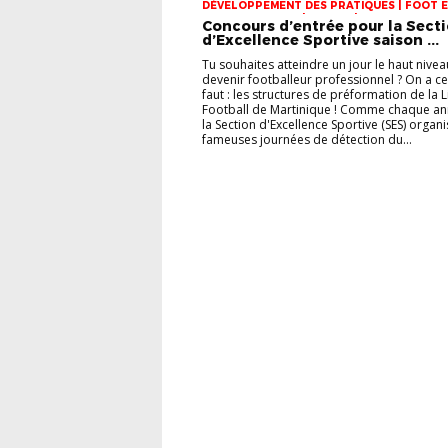
DÉVELOPPEMENT DES PRATIQUES | FOOT 
MILIEU SCOLAIRE | JEUNES | SECTION SPOR
Concours d’entrée pour la Sect
MASCULINE
d’Excellence Sportive saison ...
Tu souhaites atteindre un jour le haut nivea
devenir footballeur professionnel ? On a ce 
faut : les structures de préformation de la 
Football de Martinique ! Comme chaque an
la Section d'Excellence Sportive (SES) organ
fameuses journées de détection du...