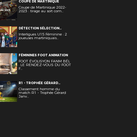
COUPE DE MARTINIQUE
Coupe de Martinique 2022-
2023 : tirage au sort com...
DÉTECTION SÉLECTION
DIRECTION TECHNIQUE
Interligues U15 Féminine : 2
RÉGIONALE FÉMININES
joueuses martiniquais...
JEUNES U-15
FÉMININES FOOT ANIMATION
FOOT ÉVOLISYON FANM BÉL
: LE RENDEZ-VOUS DU FOOT
F...
R1 - TROPHÉE GÉRARD
JANVION SENIORS
Classement homme du
match R1 - Trophée Gérard
Janv...