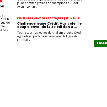
EN
jeunes petites graines de champions du Foot
TIVE
ion
Avenir contin...
u et
qu'il te
DÉVELOPPEMENT DES PRATIQUES | JEUNES | U-
13 | U-15 | U-17
Ligue de
Challenge jeune Crédit Agricole : le
née,
coup d’envoi de la 3e édition à ...
ise ses
Tour à tour, les jeunes du challenge jeune Crédit
Agricole en partenariat avec avec la Ligue de
Football ...
FACE