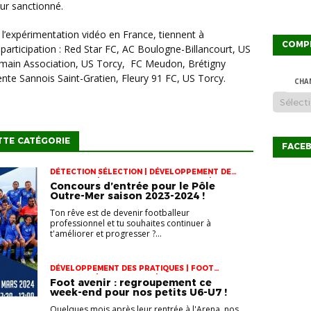
eur sanctionné.
COMP
 participation : Red Star FC, AC Boulogne-Billancourt, US
rmain Association, US Torcy, FC Meudon, Brétigny
ente Sannois Saint-Gratien, Fleury 91 FC, US Torcy.
CHA
TTE CATÉGORIE
FACE
DÉTECTION SÉLECTION | DÉVELOPPEMENT DES
PRATIQUES | FOOT EN MILIEU SCOLAIRE |
Concours d’entrée pour le Pôle
JEUNES | PÔLE OUTRE-MER
Outre-Mer saison 2023-2024 !
Ton rêve est de devenir footballeur
professionnel et tu souhaites continuer à
t'améliorer et progresser ?...
DÉVELOPPEMENT DES PRATIQUES | FOOT
ANIMATION | FOOT AVENIR | JEUNES
Foot avenir : regroupement ce
week-end pour nos petits U6-U7 !
Quelques mois après leur rentrée à l'Arena, nos