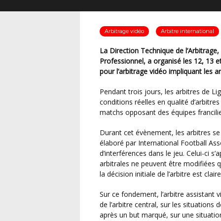
Arbitrage vidéo
Arbitre international
La Direction Technique de l’Arbitrage, en collaboration avec la Ligue de Football
Professionnel, a organisé les 12, 13 e
pour l’arbitrage vidéo impliquant les ar
Pendant trois jours, les arbitres de Ligue 1 et leurs assistants se sont exercés dans des
conditions réelles en qualité d’arbitre
matchs opposant des équipes francilie
Durant cet évènement, les arbitres se sont appuyés sur un protocole technique précis,
élaboré par International Football Ass
d’interférences dans le jeu. Celui-ci s
arbitrales ne peuvent être modifiées 
la décision initiale de l’arbitre est cla
Sur ce fondement, l’arbitre assistant vidéo est intervenu sur sa proposition ou à la demande
de l’arbitre central, sur les situations
après un but marqué, sur une situatio