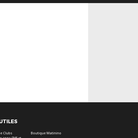
 UTILES
e Clubs
Boutique Matinino