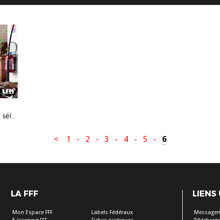
Entretien avec Marc Collat, nouveau sélectionneur des Matinino
<
1
-
2
-
3
-
4
-
5
-
6
LA FFF
LIENS
Mon Espace FFF
Labels Fédéraux
Messageri