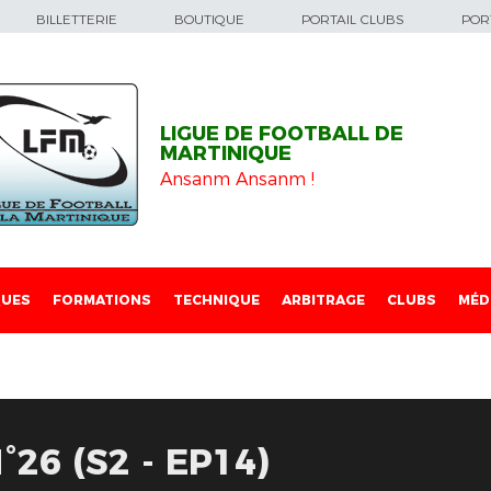
BILLETTERIE
BOUTIQUE
PORTAIL CLUBS
PORT
LIGUE DE FOOTBALL DE
MARTINIQUE
Ansanm Ansanm !
QUES
FORMATIONS
TECHNIQUE
ARBITRAGE
CLUBS
MÉD
26 (S2 - EP14)