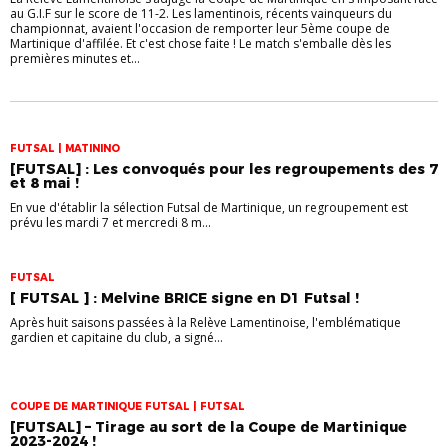
au G.I.F sur le score de 11-2. Les lamentinois, récents vainqueurs du
championnat, avaient l'occasion de remporter leur 5ème coupe de
Martinique d'affilée. Et c'est chose faite ! Le match s'emballe dès les
premières minutes et...
FUTSAL | MATININO
[FUTSAL] : Les convoqués pour les regroupements des 7
et 8 mai !
En vue d'établir la sélection Futsal de Martinique, un regroupement est
prévu les mardi 7 et mercredi 8 m...
FUTSAL
[ FUTSAL ] : Melvine BRICE signe en D1 Futsal !
Après huit saisons passées à la Relève Lamentinoise, l'emblématique
gardien et capitaine du club, a signé...
COUPE DE MARTINIQUE FUTSAL | FUTSAL
[FUTSAL] – Tirage au sort de la Coupe de Martinique
2023-2024 !