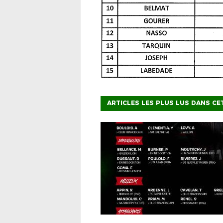
ARTICLES LES PLUS LUS DANS CE