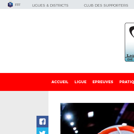
FFF
LIGUES & DISTRICTS
CLUB DES SUPPORTERS
ACCUEIL
LIGUE
EPREUVES
PRATI