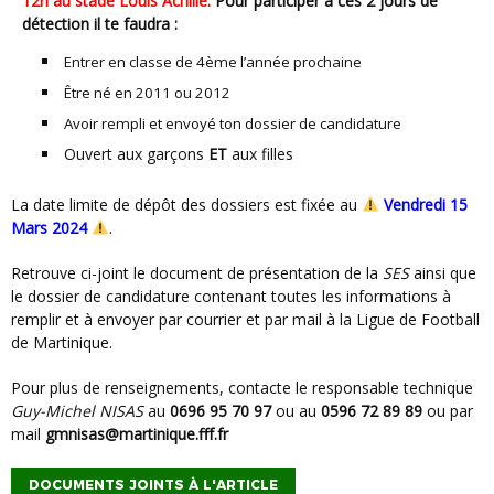
12h au stade Louis Achille
.
Pour participer à ces 2 jours de
détection il te faudra :
Entrer en classe de 4ème l’année prochaine
Être né en 2011 ou 2012
Avoir rempli et envoyé ton dossier de candidature
Ouvert aux garçons
ET
aux filles
La date limite de dépôt des dossiers est fixée au
Vendredi 15
Mars 2024
.
Retrouve ci-joint le document de présentation de la
SES
ainsi que
le dossier de candidature contenant toutes les informations à
remplir et à envoyer par courrier et par mail à la Ligue de Football
de Martinique.
Pour plus de renseignements, contacte le responsable technique
Guy-Michel NISAS
au
0696 95 70 97
ou au
0596 72 89 89
ou par
mail
gmnisas@martinique.fff.fr
DOCUMENTS JOINTS À L'ARTICLE