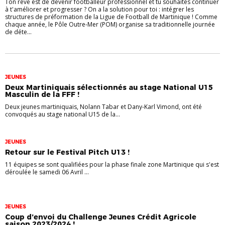
Ton rêve est de devenir footballeur professionnel et tu souhaites continuer
à t'améliorer et progresser ? On a la solution pour toi : intégrer les
structures de préformation de la Ligue de Football de Martinique ! Comme
chaque année, le Pôle Outre-Mer (POM) organise sa traditionnelle journée
de déte...
JEUNES
Deux Martiniquais sélectionnés au stage National U15
Masculin de la FFF !
Deux jeunes martiniquais, Nolann Tabar et Dany-Karl Vimond, ont été
convoqués au stage national U15 de la...
JEUNES
Retour sur le Festival Pitch U13 !
11 équipes se sont qualifiées pour la phase finale zone Martinique qui s'est
déroulée le samedi 06 Avril ...
JEUNES
Coup d’envoi du Challenge Jeunes Crédit Agricole
saison 2023/2024 !