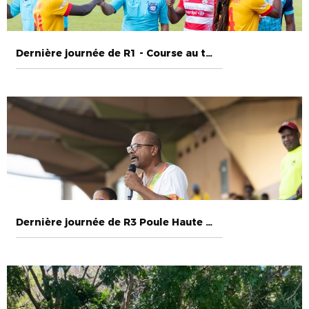
Dernière journée de R1 - Course au titre 2023 : AIGLON vs GOLDEN LION
Dernière journée de R3 Poule Haute 2023 - AS Mon Pito 0-0 US Marinoise