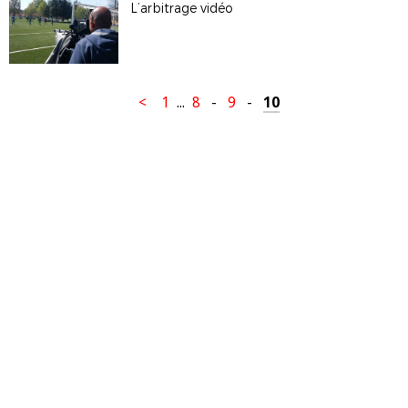
L’arbitrage vidéo
<
1
...
8
-
9
-
10