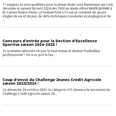
11 équipes se sont qualifiées pour la phase finale zone Martinique qui s'est
déroulée le samedi 06 Avril 2024 dès 7h00 au stade Alfred MARIE-JEANNE à
En Camée Rivière-Pilote. Le Festival Picht U13 est un combiné de quizzs
(règles de vie et de jeu), de défis techniques (conduites et jonglages) et de
...
DÉVELOPPEMENT DES PRATIQUES
FOOT EN MILIEU
SCOLAIRE
JEUNES
SECTION SPORTIVE MASCULINE
Concours d'entrée pour la Section d'Excellence
Sportive saison 2024-2025 !
Tu souhaites atteindre un jour le haut niveau et devenir footballeur
professionnel ? On a ce qu'il te fau...
JEUNES
Coup d'envoi du Challenge Jeunes Crédit Agricole
saison 2023/2024 !
Ce dimanche 29 octobre 2023, la catégorie U15 donnera le lancement du
Challenge Crédit Agricole saison 20...
JEUNES
U-15
U-17