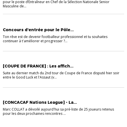
pour le poste d’Entraîneur en Chef de la Sélection Nationale Senior
Masculine de...
PÔLE OUTRE-MER
Concours d'entrée pour le Pôle...
Ton rêve est de devenir footballeur professionnel et tu souhaites
continuer à t'améliorer et progresser ?...
COUPE DE FRANCE ZONE MARTINIQUE
[COUPE DE FRANCE] : Les affich...
Suite au dernier match du 2nd tour de Coupe de France disputé hier soir
entre le Good Luck et l'Assaut (v...
MATININO
[CONCACAF Nations League] - La...
Marc COLLAT a dévoilé aujourd'hui sa pré-liste de 25 joueurs retenus
pour les deux prochaines rencontres ...